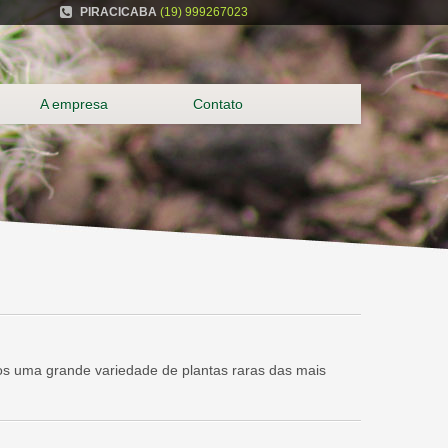
PIRACICABA
(19) 999267023
A empresa
Contato
os uma grande variedade de plantas raras das mais