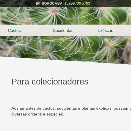
SOROCABA
(15) 99700 5783
Cactos
Suculentas
Exóticas
Para colecionadores
Aos amantes de cactos, suculentas e plantas exóticas, possuím
diversas origens e espécies.