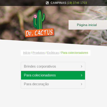
CAMPINAS
(19) 3746 1703
Página inicial
Início
/
Produtos
/
Exóticas
/ Para colecionadores
Brindes corporativos
Para colecionadores
Para decoração